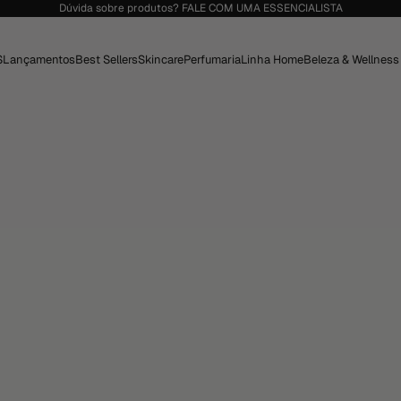
Dúvida sobre produtos?
FALE COM UMA ESSENCIALISTA
S
Lançamentos
Best Sellers
Skincare
Perfumaria
Linha Home
Beleza & Wellness