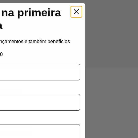
na primeira
a
ançamentos e também benefícios
00
MOMILE
auroanfoacetato de
dio, óleo essencial