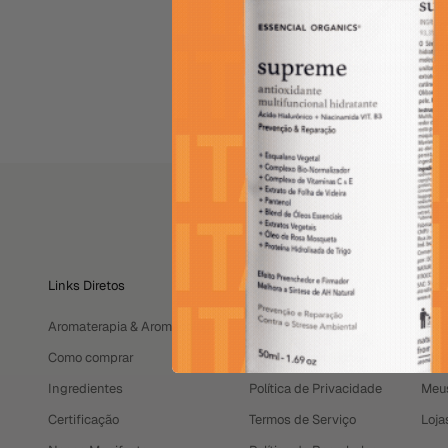
de lavanda búlgara, 
calêndula, extrato 
sódio, sorbato de po
natural, derivados 
Links Diretos
TERMOS E CONDIÇÕES
Prec
Aromaterapia & Aromacologia
Entregas e Prazos
Perg
Como comprar
Trocas e Devoluções
Time
Ingredientes
Política de Privacidade
Meu
Certificação
Termos de Serviço
Loja