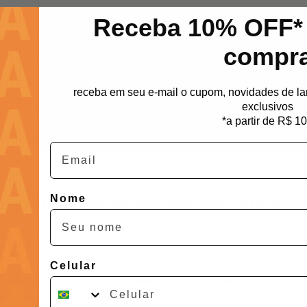
Receba 10% OFF* 
compr
receba em seu e-mail o cupom, novidades de l
exclusivos
*a partir de R$ 1
Email
Nome
SIÇÃO PORTUGUÊS ESPUMA FACIL BLUE CHA
Celular
guês):
água, glutamato de cocoil dissódico, propanediol, extrato de pepino, l
ga kappaphycus alvarezii, cloreto de sódio, levulinato de sódio, anisato de só