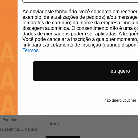
glicerina, diacetato de glutamato tetrassódico, cocoato de sódio, extrato de 
de chá verde, extrato de algas marinhas eucheuma spinosum, extrato de avei
Ao enviar este formulário, você concorda em recebe
tássio, óleo essencial de camomila azul, ácido lático, linalol, cumarina. *Ing
exemplo, de atualizações de pedidos) e/ou mensage
dos óleos essenciais.
lembretes de carrinho) da [nome da empresa], incl
discagem automática. O consentimento não é uma c
dados de mensagens podem ser aplicadas. A frequên
Você pode cancelar a inscrição a qualquer moment
link para cancelamento de inscrição (quando disponí
Termos
.
eu quero
isa De Ajuda?
Newsletter
untas frequentes
Cadastre-se em nossa newsletter para receber
não quero voucher
ofertas exclusivas.
 de atendimento
s Pedidos
s Essencial Organics