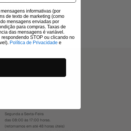
uva, extrato de
a, benzoato de
r mensagens informativas (por
redientes de origem
ns de texto de marketing (como
uindo mensagens enviadas por
ondição para compras. Taxas de
cia das mensagens é variável.
o, respondendo STOP ou clicando no
vel).
Política de Privacidade
e
CONTATO
✉️ atendimento@essencialorganics.com
📞
+55 (21) 99766-9900
Horário de Atendimento On-line:
Segunda a Sexta-Feira
das 08:00 às 17:00 horas.
(retornamos em até 48 horas úteis)