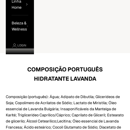
Linha
Home
Beleza &
Wellness
LOGIN
COMPOSIÇÃO PORTUGUÊS
HIDRATANTE LAVANDA
Composição (português):
Água; Adipato de Dibutila; Glicerídeos de
Soja; Copolímero de Acrilatos de Sódio; Lactato de Miristila; Óleo
essencial de Lavanda Bulgária; Insaponificáveis da Manteiga de
Karité; Triglicerídeo Caprílico/Cáprico; Caprilato de Gliceril; Estearato
de glicerilo; Álcool Cetearílico;Lecitina; Óleo essencial de Lavanda
Francesa; Ácido esteárico; Cocoil Glutamato de Sódio; Diacetato de