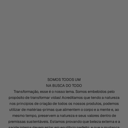
HOME SPRAY BLOSSOM 200ML
PREÇO PROMOCIONAL
R$ 127,00
SOMOS TODOS UM
NA BUSCA DO TODO
Transformação, esse é o nosso lema. Somos embebidos pelo
propósito de transformar vidas! Acreditamos que tendo a natureza
nos princípios de criação de todos os nossos produtos, podemos
utilizar de matérias-primas que alimentem o corpo e a mente e, ao
mesmo tempo, preservem a natureza e seus valores dentro de
premissas sustentáveis. Estamos provando que beleza externa e a
saúde interna devem estar em equilíbrio perfeito, e que a mudança