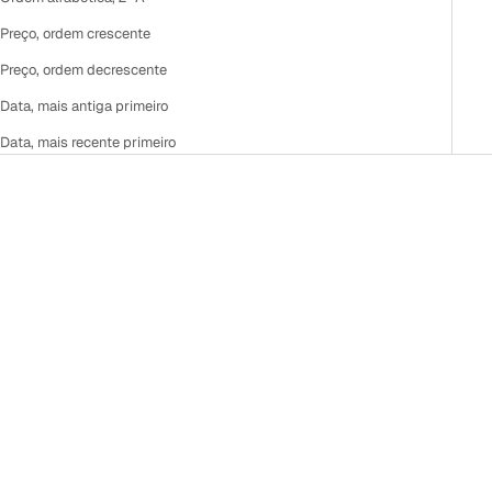
Preço, ordem crescente
Preço, ordem decrescente
Data, mais antiga primeiro
Data, mais recente primeiro
Adicionar ao carrinho
Adicionar ao carrinho
TÔNICO MICELAR ANTI-
ÁGUA DE COLÔNIA FLOR DE
POLUIÇÃO MULTIFUNCIONAL
CEREJEIRA - CHERRY
GREEN TEA + VITAMINA C
BLOSSOM ELEMENTS