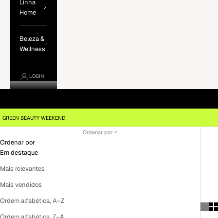
Linha
Home
Beleza &
Wellness
LOGIN
GREEN BEAUTY WEEKEND
Ordenar por
Ordenar por
Em destaque
Mais relevantes
Mais vendidos
Ordem alfabética, A–Z
Ordem alfabética, Z–A