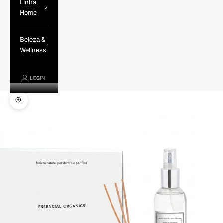
Linha
Home
Beleza &
Wellness
LOGIN
Zoom na imagem