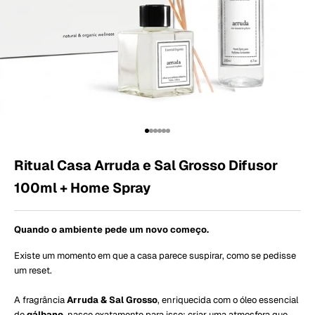
Ir para item 1
Ir para item 2
Ir para item 3
Ir para item 4
Ir para item 5
Ir para item 6
Ritual Casa Arruda e Sal Grosso Difusor
100ml + Home Spray
Quando o ambiente pede um novo começo.
Existe um momento em que a casa parece suspirar, como se pedisse
um reset.
A fragrância
Arruda & Sal Grosso
, enriquecida com o óleo essencial
de
gálbano
, nasce exatamente para isso: criar uma atmosfera que