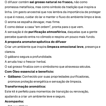
O difusor contém
sal grosso natural no frasco,
não como
promessa metafísica, mas como símbolo da tradição que inspira a
linha. Um gesto ancestral que nos lembra da importância de proteger
o que é nosso, cuidar do lar e manter o fluxo do ambiente limpo e leve.
O aroma se espalha devagar, mas firme.
É como deixar a casa “em ordem”, pronta para o que vem.
A sensação é de
purificação atmosférica
, daquelas que a gente
percebe quando entra no cômodo e respira um pouco mais fundo.
A proposta aromaterapêutica do difusor
Criar um ambiente que inspira
limpeza emocional leve
, presença e
clareza.
O gálbano segura a profundidade.
A arruda traz o frescor herbal.
O sal grosso finaliza com o simbolismo que atravessa séculos.
Com Óleo essencial e benefício:
Gálbano:
Conhecido por suas propriedades purificadoras,
promove proteção energética e sensação de limpeza.
Transformação aromática:
Este kit é perfeito para momentos de transição ou renovação,
ajudando a criar um ambiente leve e seguro.
Acompanha: