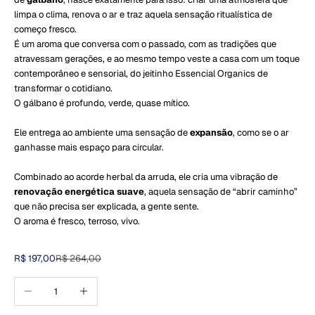
limpa o clima, renova o ar e traz aquela sensação ritualística de
começo fresco.
É um aroma que conversa com o passado, com as tradições que
atravessam gerações, e ao mesmo tempo veste a casa com um toque
contemporâneo e sensorial, do jeitinho Essencial Organics de
transformar o cotidiano.
O gálbano é profundo, verde, quase mítico.
Ele entrega ao ambiente uma sensação de
expansão
, como se o ar
ganhasse mais espaço para circular.
Combinado ao acorde herbal da arruda, ele cria uma vibração de
renovação energética suave
, aquela sensação de “abrir caminho”
que não precisa ser explicada, a gente sente.
O aroma é fresco, terroso, vivo.
Preço promocional
Preço normal
R$ 197,00
R$ 264,00
Diminuir quantidade
Aumentar quantidade