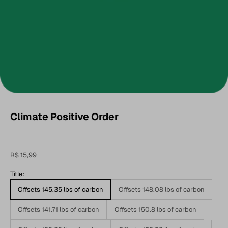
Climate Positive Order
Preço promocional
R$ 15,99
Title:
Offsets 145.35 lbs of carbon
Offsets 148.08 lbs of carbon
Offsets 141.71 lbs of carbon
Offsets 150.8 lbs of carbon