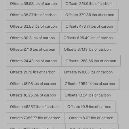
Offsets 38.98 lbs of carbon
Offsets 321.9 lbs of carbon
Offsets 36.27 lbs of carbon
Offsets 379.86 lbs of carbon
Offsets 33.53 lbs of carbon
Offsets 473.71 lbs of carbon
Offsets 30.8 lbs of carbon
Offsets 625.49 lbs of carbon
Offsets 27.16 lbs of carbon
Offsets 871.13 lbs of carbon
Offsets 24.43 lbs of carbon
Offsets 1268.56 lbs of carbon
Offsets 21.72 lbs of carbon
Offsets 1911.63 lbs of carbon
Receba 10% OFF* na primeira
Offsets 18.98 lbs of carbon
Offsets 2952.14 lbs of carbon
compra
receba em seu e-mail o cupom, novidades de lançamentos e também benefícios
Offsets 16.25 lbs of carbon
Offsets 13.54 lbs of carbon
exclusivos
*a partir de R$ 100
Email
Offsets 4635.7 lbs of carbon
Offsets 10.8 lbs of carbon
Nome
Offsets 7359.77 lbs of carbon
Offsets 8.07 lbs of carbon
Celular