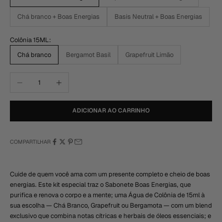
Chá branco + Boas Energias
Basis Neutral + Boas Energias
Colônia 15ML:
Chá branco
Bergamot Basil
Grapefruit Limão
Diminuir quantidade
Aumentar quantidade
ADICIONAR AO CARRINHO
COMPARTILHAR
Cuide de quem você ama com um presente completo e cheio de boas
energias. Este kit especial traz o Sabonete Boas Energias, que
purifica e renova o corpo e a mente; uma Água de Colônia de 15ml à
sua escolha — Chá Branco, Grapefruit ou Bergamota — com um blend
exclusivo que combina notas cítricas e herbais de óleos essenciais; e