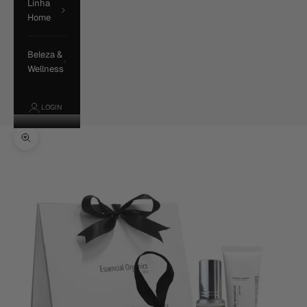
Linha
Home
Beleza &
Wellness
LOGIN
Zoom na imagem