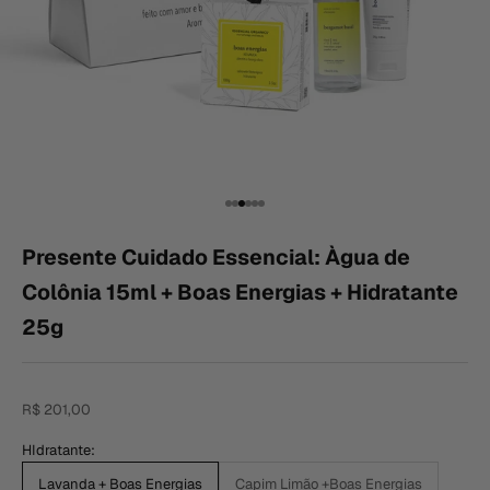
Ir para item 1
Ir para item 2
Ir para item 3
Ir para item 4
Ir para item 5
Ir para item 6
Presente Cuidado Essencial: Àgua de
Colônia 15ml + Boas Energias + Hidratante
25g
Preço promocional
R$ 201,00
HIdratante:
Lavanda + Boas Energias
Capim Limão +Boas Energias