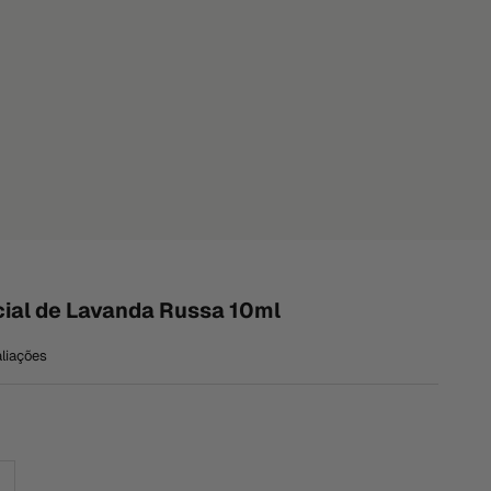
ial de Lavanda Russa 10ml
aliações
e
ntar quantidade