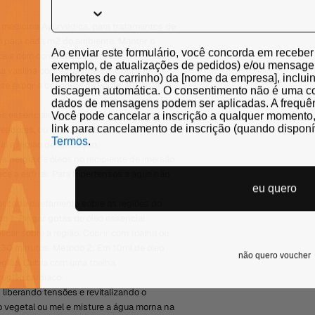
 medicina Ayurvédica, para tratamentos de
do para cada m2 do ambiente. Manter o
Ao enviar este formulário, você concorda em recebe
ais com correntes de vento.
exemplo, de atualizações de pedidos) e/ou mensage
a vasilha com água quente. Cobrir a
lembretes de carrinho) da [nome da empresa], incl
 se expor a correntes de vento. ATENÇÃO:
discagem automática. O consentimento não é uma c
dados de mensagens podem ser aplicadas. A frequên
Você pode cancelar a inscrição a qualquer moment
s essenciais, pois contem substâncias
link para cancelamento de inscrição (quando disponí
readores, ou bases neutras para a
Termos
.
al e região de aplicação.
sinergia de óleos no recipiente de imersão
e a esfriar. Para hipertensos a água não
eu quero
icada diretamente sobre as regiões do
 1: Pingar gotas do óleo essencial
icar sobre a região. Cobrir com toalha ou
 30 minutos. Método 2: Em 10ml de óleo
não quero voucher
região. Cubra com uma toalha.
egião cardíaco.
liberando tensões e revitalizando o
o vegetal ou mel e misture a água morna na