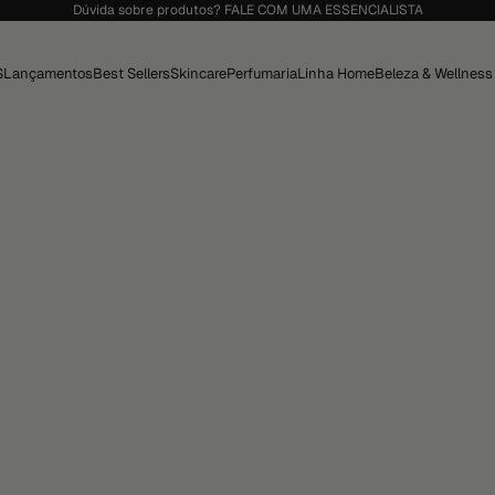
Dúvida sobre produtos?
FALE COM UMA ESSENCIALISTA
S
Lançamentos
Best Sellers
Skincare
Perfumaria
Linha Home
Beleza & Wellness