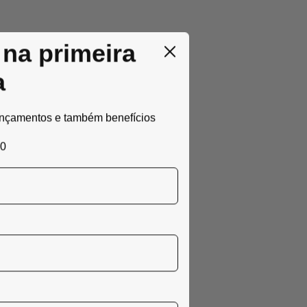
na primeira
a
ançamentos e também benefícios
00