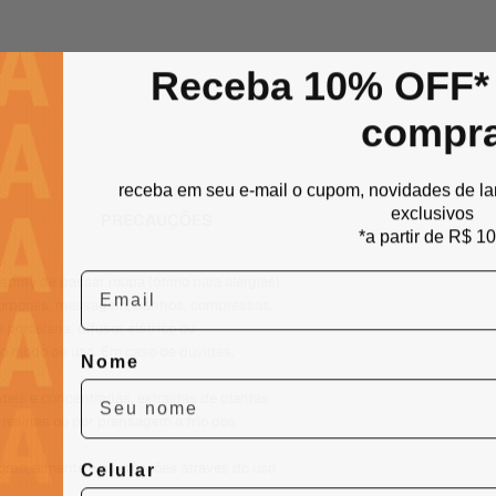
Receba 10% OFF* 
compr
receba em seu e-mail o cupom, novidades de l
exclusivos
PRECAUÇÕES
*a partir de R$ 1
Email
spray de passar roupa (ótimo para alergias)
 corporais, massagem, banhos, compressas,
 porcelana, difusor elétrico ou
 o modo de uso. Em caso de dúvidas,
Nome
eis e concentradas, extraídas de plantas
e resinas ou por prensagem a frio dos
Celular
corpo, a mente e as emoções através do uso