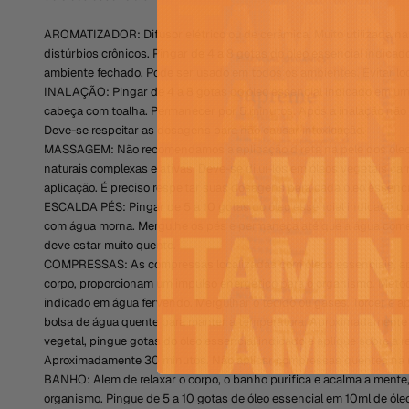
AROMATIZADOR: Difusor elétrico ou de cerâmica. Muito utilizada na
distúrbios crônicos. Pingar de 4 a 8 gotas do óleo essencial indica
ambiente fechado. Pode ser usado em todos os ambientes. Evitar loc
INALAÇÃO: Pingar de 4 a 8 gotas do óleo essencial indicado em um
cabeça com toalha. Permanecer por 5 minutos. Após a inalação não
Deve-se respeitar as dosagens para não causar intoxicação.
MASSAGEM: Não recomendamos a aplicação direta na pele dos óleo
naturais complexas e ativas. Deve-se diluí-los em óleos vegetais car
aplicação. É preciso respeitar suas dosagens para cada óleo essenci
ESCALDA PÉS: Pingar de 5 a 10 gotas do óleo essencial indicado ou 
com água morna. Mergulhe os pés e permaneça até que a água comec
deve estar muito quente.
COMPRESSAS: As compressas localizadas com óleos essenciais, apl
corpo, proporcionam um impulso energético para o organismo. Método
indicado em água fervendo. Mergulhar o tecido ou gases. Torcer e apl
bolsa de água quente para manter a temperatura. Aproximadamente
vegetal, pingue gotas do óleo essencial indicado e aplique sobre a 
Aproximadamente 30 minutos. Não aplicar compressas quentes na r
BANHO: Alem de relaxar o corpo, o banho purifica e acalma a mente, 
organismo. Pingue de 5 a 10 gotas de óleo essencial em 10ml de óle