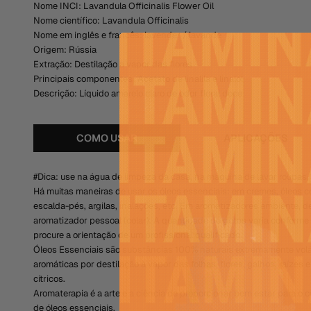
Nome INCI: Lavandula Officinalis Flower Oil
Nome científico: Lavandula Officinalis
Nome em inglês e francês: lavender / lavande
Origem: Rússia
Extração: Destilação a vapor das flores
Principais componentes: Acetato de linalila e linalol
Descrição: Líquido amarelo claro de odor floral doce
COMO USAR
APLICAÇÕES
#Dica: use na água de limpeza da casa, na máquina de lavar roupas, 
Há muitas maneiras de usar os óleos essenciais: em cremes, óleos
escalda-pés, argilas, inalações, etc. Em aromatizadores ambiente, de
aromatizador pessoal (colar).
A quantidade de gotas varia conforme
procure a orientação de um profissional qualificado.
Óleos Essenciais são substâncias 100% naturais extremamente volát
aromáticas por destilação à vapor das folhas, flores, galhos, raízes 
cítricos.
Aromaterapia é a arte e a ciência de proporcionar bem estar para o 
de óleos essenciais.