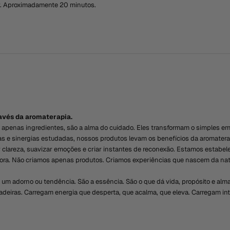
ar. Aproximadamente 20 minutos.
ravés da aromaterapia.
 apenas ingredientes, são a alma do cuidado. Eles transformam o simples em r
e sinergias estudadas, nossos produtos levam os benefícios da aromaterapia
zer clareza, suavizar emoções e criar instantes de reconexão. Estamos estab
a fora. Não criamos apenas produtos. Criamos experiências que nascem da natu
 um adorno ou tendência. São a essência. São o que dá vida, propósito e alm
madeiras. Carregam energia que desperta, que acalma, que eleva. Carregam i