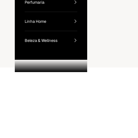
Perfumaria
Linha Home
Beleza & Wellness
Detox Pós-Carnaval: Soluções Natur
VER MAIS