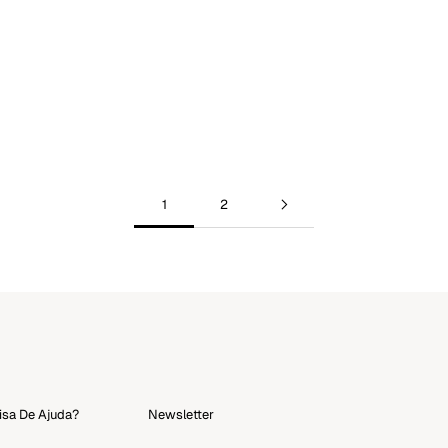
Descrição: Aprenda maneiras alternativas e surpreendentes de
utilizar óleos essenciais na rotina de beleza e bem-estar, como
o óleo de lavanda no travesseiro, o óleo de melaleuca no
shampoo e muito...
Ver mais
1
2
isa De Ajuda?
Newsletter