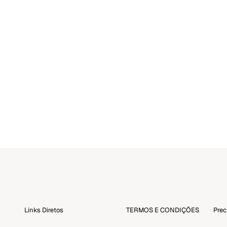
Cada show é repleto de emoções, porém, sempre se trata de
uma experiência muito individual. Por isso, compilamos algumas
dicas sobre como usar óleos essenciais para tirar o máximo de
proveito desse...
Ver mais
Links Diretos
TERMOS E CONDIÇÕES
Prec