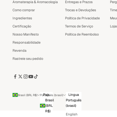
Aromaterapia & Aromacologia
Entregas e Prazos
Perg
Como comprar
Trocas e Devoluções
Time
Ingredientes
Política de Privacidade
Meu
Certificação
Termos de Serviço
Loja
Nosso Manifesto
Política de Reembolso
Responsabilidade
Revenda
Rastreie seu pedido
País
Língua
Brasil (BRL R$)
Português (brasil)
Brasil
Português
(BRL
(brasil)
R$)
English