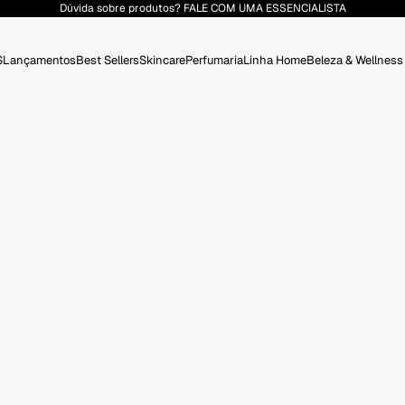
Dúvida sobre produtos?
FALE COM UMA ESSENCIALISTA
S
Lançamentos
Best Sellers
Skincare
Perfumaria
Linha Home
Beleza & Wellness